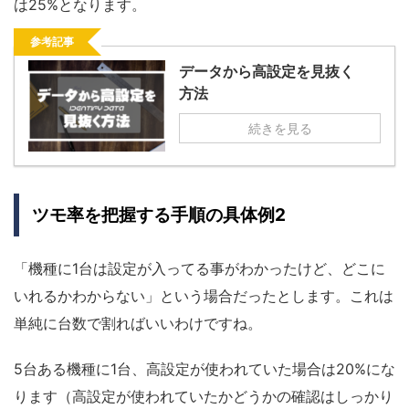
は25%となります。
参考記事
データから高設定を見抜く
方法
続きを見る
ツモ率を把握する手順の具体例2
「機種に1台は設定が入ってる事がわかったけど、どこに
いれるかわからない」という場合だったとします。これは
単純に台数で割ればいいわけですね。
5台ある機種に1台、高設定が使われていた場合は20%にな
ります（高設定が使われていたかどうかの確認はしっかり