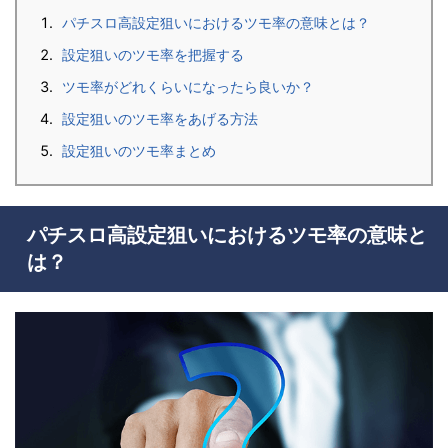
パチスロ高設定狙いにおけるツモ率の意味とは？
設定狙いのツモ率を把握する
ツモ率がどれくらいになったら良いか？
設定狙いのツモ率をあげる方法
設定狙いのツモ率まとめ
パチスロ高設定狙いにおけるツモ率の意味と
は？