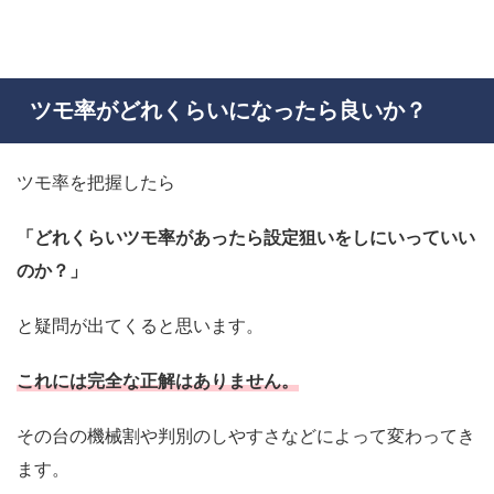
ツモ率がどれくらいになったら良いか？
ツモ率を把握したら
「どれくらいツモ率があったら設定狙いをしにいっていい
のか？」
と疑問が出てくると思います。
これには完全な正解はありません。
その台の機械割や判別のしやすさなどによって変わってき
ます。