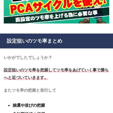
設定狙いのツモ率まとめ
いかがでしたでしょうか？
設定狙いのツモ率を把握してツモ率をあげていく事で勝ち
へと近づいていきます。
またツモ率の把握と並行して
抽選や並びの把握