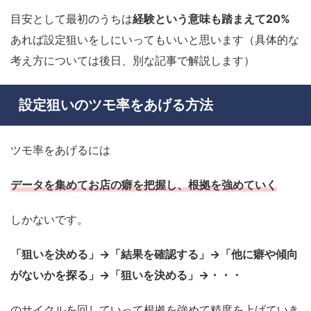
目安として最初のうちは
経験という意味も踏まえて20%
あれば設定狙いをしにいってもいいと思います（具体的な
考え方については後日、別な記事で解説します）
設定狙いのツモ率をあげる方法
ツモ率をあげるには
データを集めてお店の癖を把握し、根拠を強めていく
しかないです。
「狙いを決める」→「結果を確認する」→「他に癖や傾向
がないかを探る」→「狙いを決める」→・・・
のサイクルを回していって根拠を強めて精度を上げていき