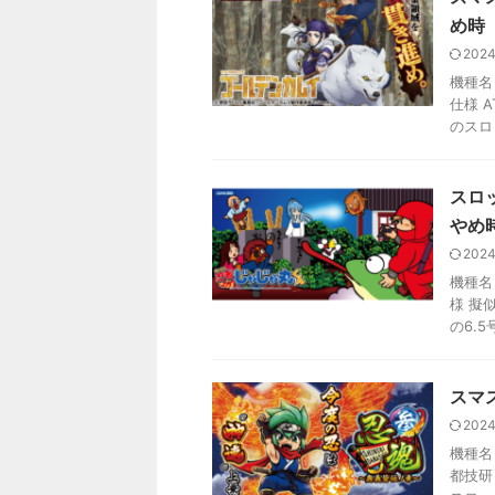
め時
202
機種名 
仕様 A
のスロ
スロ
やめ
2024
機種名
様 擬
の6.5
スマス
2024
機種名
都技研 