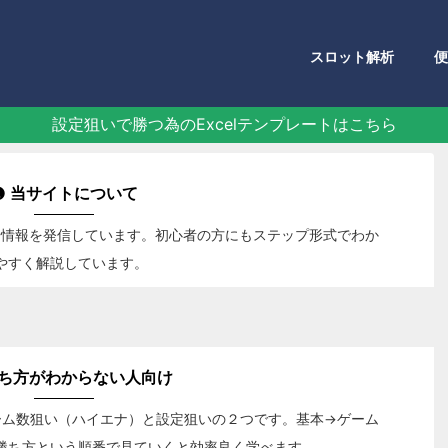
スロット解析
便
設定狙いで勝つ為のExcelテンプレートはこちら
当サイトについて
や情報を発信しています。初心者の方にもステップ形式でわか
やすく解説しています。
ち方がわからない人向け
ーム数狙い（ハイエナ）と設定狙いの２つです。基本→ゲーム
勝ち方という順番で見ていくと効率良く学べます。