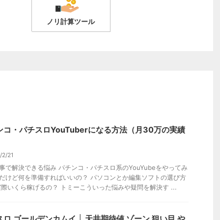
ノリ計算ツール
ンコ・パチスロYouTuberになる方法（月30万の実績
）
/2/21
事で解決できる悩み パチンコ・パチスロ系のYouYubeをやってみ
だけど何を準備すればいいの？ パソコンとか編集ソフトの選び方
実際いくら稼げるの？ トミーこういった悩みや疑問を解決す ...
ロ ゴールデンカムイ │ 天井期待値 ゾーン 狙い目 や