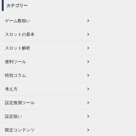
カテゴリー
ゲーム数狙い
スロットの基本
スロット解析
便利ツール
特別コラム
考え方
設定推測ツール
設定狙い
限定コンテンツ