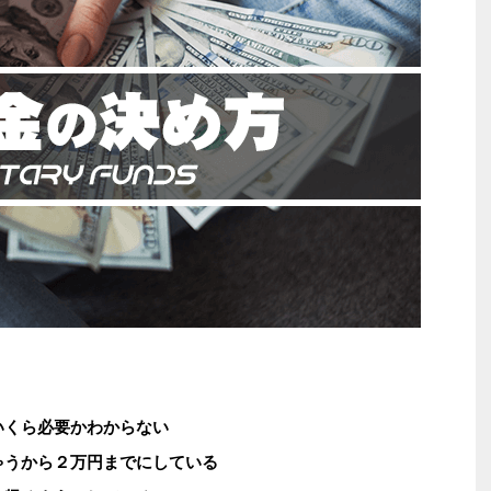
いくら必要かわからない
ゃうから２万円までにしている