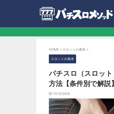
HOME
>
スロットの基本
>
スロットの基本
パチスロ（スロット
方法【条件別で解説
11/13/2019