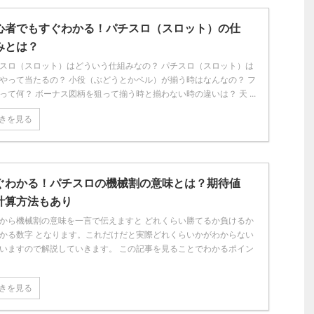
心者でもすぐわかる！パチスロ（スロット）の仕
みとは？
スロ（スロット）はどういう仕組みなの？ パチスロ（スロット）は
やって当たるの？ 小役（ぶどうとかベル）が揃う時はなんなの？ フ
って何？ ボーナス図柄を狙って揃う時と揃わない時の違いは？ 天 ...
きを見る
ぐわかる！パチスロの機械割の意味とは？期待値
計算方法もあり
から機械割の意味を一言で伝えますと どれくらい勝てるか負けるか
かる数字 となります。これだけだと実際どれくらいかがわからない
いますので解説していきます。 この記事を見ることでわかるポイン
きを見る