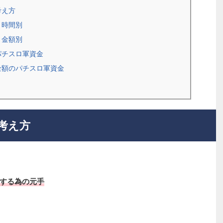
考え方
：時間別
：金額別
パチスロ軍資金
金額のパチスロ軍資金
考え方
する為の元手