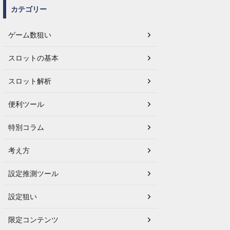
カテゴリー
ゲーム数狙い
スロットの基本
スロット解析
便利ツール
特別コラム
考え方
設定推測ツール
設定狙い
限定コンテンツ