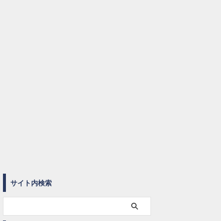
サイト内検索