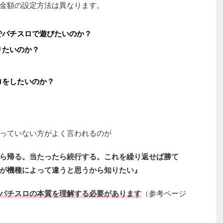
金額の設定方法は異なります。
でパチスロで遊びたいのか？
りたいのか？
ロをしたいのか？
っていない方がよく言われるのが
ら帰る。当たったら続行する。これを繰り返せば勝て
が機種によって違うと思うから知りたい』
パチスロの本質を理解する必要があります
（参考ページ