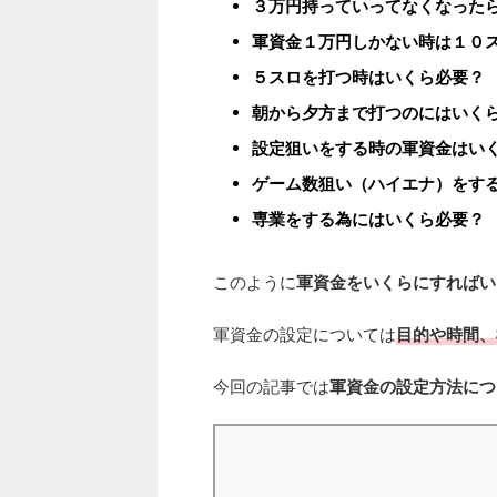
３万円持っていってなくなった
軍資金１万円しかない時は１０
５スロを打つ時はいくら必要？
朝から夕方まで打つのにはいく
設定狙いをする時の軍資金はい
ゲーム数狙い（ハイエナ）をす
専業をする為にはいくら必要？
このように
軍資金をいくらにすればい
軍資金の設定については
目的や時間、
今回の記事では
軍資金の設定方法につ