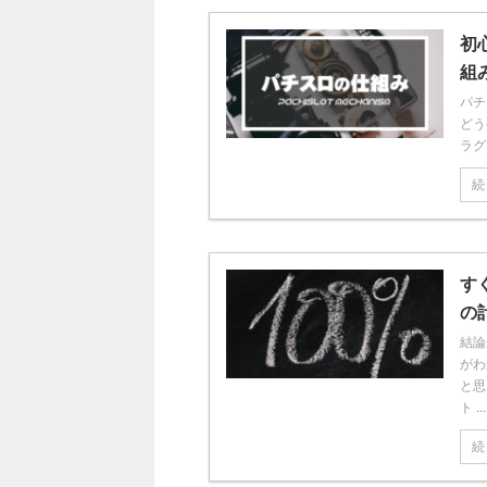
初
組
パチ
どう
ラグ
続
す
の
結論
がわ
と思
ト ...
続