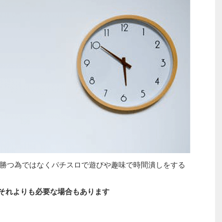
勝つ為ではなくパチスロで遊びや趣味で時間潰しをする
それよりも必要な場合もあります