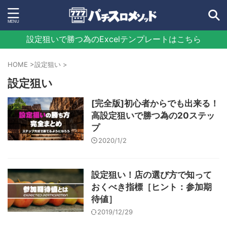
設定狙いで勝つ為のExcelテンプレートはこちら
HOME
>
設定狙い
>
設定狙い
[完全版]初心者からでも出来る！
高設定狙いで勝つ為の20ステッ
プ
2020/1/2
設定狙い！店の選び方で知って
おくべき指標［ヒント：参加期
待値］
2019/12/29