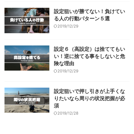
設定狙いが勝てない！負けてい
る人の行動パターン５選
2019/12/29
設定６（高設定）は捨ててもい
い！逆に捨てる事をしないと危
険な理由
2019/12/29
設定狙いで押し引きが上手くな
りたいなら周りの状況把握が必
須
2019/12/28