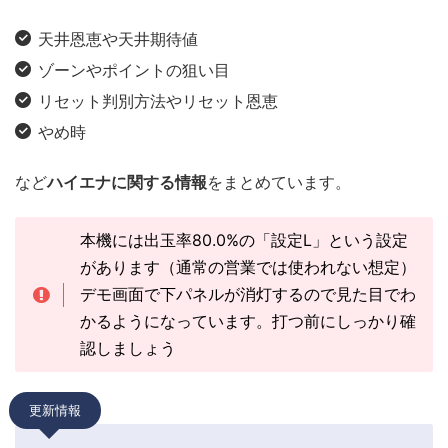
天井恩恵や天井期待値
ゾーンやポイントの狙い目
リセット判別方法やリセット恩恵
やめ時
など
ハイエナに関する情報
をまとめています。
本機には出玉率80.0%の「設定L」という設定
があります（通常の営業では使われない想定）
デモ画面で下パネルが消灯するので見た目でわ
かるようになっています。打つ前にしっかり確
認しましょう
更新情報