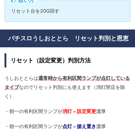
狙い方
リセット台を20G回す
パチスロうしおととら リセット判別と恩恵
リセット（設定変更）判別方法
うしおととらは
通常時から有利区間ランプが点灯している
タイプ
なのでリセット判別にも使えます（消灯閉店を除
く）
・朝一の有利区間ランプが
消灯
＝
設定変更
濃厚
・朝一の有利区間ランプが
点灯
＝
据え置き
濃厚