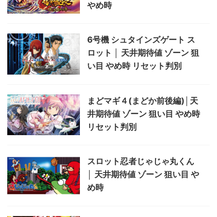
やめ時
6号機 シュタインズゲート ス
ロット │ 天井期待値 ゾーン 狙
い目 やめ時 リセット判別
まどマギ４(まどか前後編)│天
井期待値 ゾーン 狙い目 やめ時
リセット判別
スロット忍者じゃじゃ丸くん
│ 天井期待値 ゾーン 狙い目 や
め時