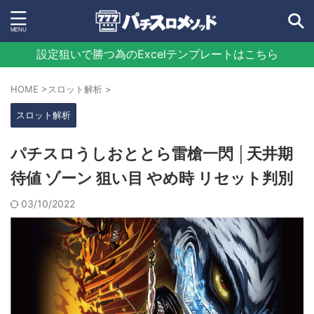
設定狙いで勝つ為のExcelテンプレートはこちら
HOME
>
スロット解析
>
スロット解析
パチスロうしおととら雷槍一閃 │天井期
待値 ゾーン 狙い目 やめ時 リセット判別
03/10/2022