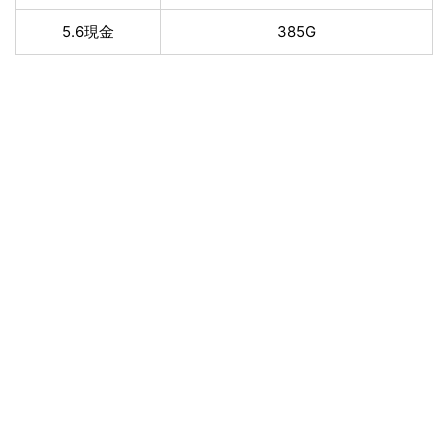
5.6現金
385G