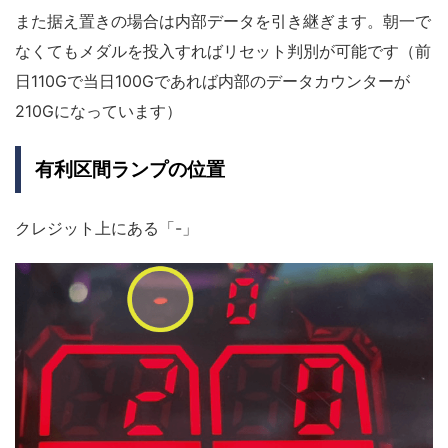
また据え置きの場合は内部データを引き継ぎます。朝一で
なくてもメダルを投入すればリセット判別が可能です（前
日110Gで当日100Gであれば内部のデータカウンターが
210Gになっています）
有利区間ランプの位置
クレジット上にある「-」