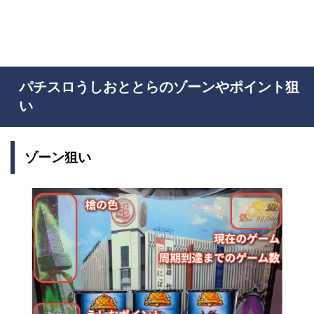
パチスロうしおととらのゾーンやポイント狙
い
ゾーン狙い