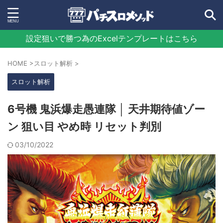
設定狙いで勝つ為のExcelテンプレートはこちら
HOME
>
スロット解析
>
スロット解析
6号機 鬼浜爆走愚連隊 │ 天井期待値ゾー
ン 狙い目 やめ時 リセット判別
03/10/2022