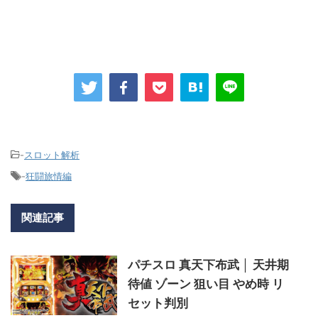
-
スロット解析
-
狂闘旅情編
関連記事
パチスロ 真天下布武 │ 天井期
待値 ゾーン 狙い目 やめ時 リ
セット判別