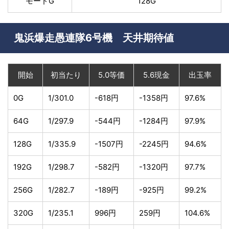
モードG
128G
鬼浜爆走愚連隊6号機 天井期待値
開始
初当たり
5.0等価
5.6現金
出玉率
0G
1/301.0
-618円
-1358円
97.6%
64G
1/297.9
-544円
-1284円
97.9%
128G
1/335.9
-1507円
-2245円
94.6%
192G
1/298.7
-582円
-1320円
97.7%
256G
1/282.7
-189円
-925円
99.2%
320G
1/235.1
996円
259円
104.6%