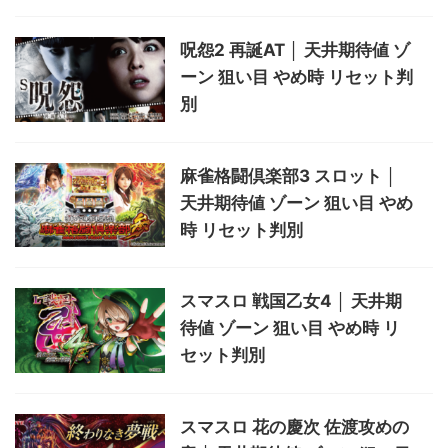
呪怨2 再誕AT │ 天井期待値 ゾ
ーン 狙い目 やめ時 リセット判
別
麻雀格闘倶楽部3 スロット │
天井期待値 ゾーン 狙い目 やめ
時 リセット判別
スマスロ 戦国乙女4 │ 天井期
待値 ゾーン 狙い目 やめ時 リ
セット判別
スマスロ 花の慶次 佐渡攻めの