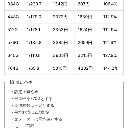
384G
1/220.7
1342円
607円
106.4%
448G
1/179.0
2372円
1639円
112.9%
512G
1/178.1
2353円
1624円
112.9%
576G
1/135.8
3385円
2659円
121.6%
640G
1/110.8
3933円
3215円
127.9%
704G
1/65.8
5015円
4302円
144.2%
算出条件
・設定１
即やめ
・最深部を770Gとする
・獲得枚数は一定とする
・平均純増は2.7枚/G
・鬼メーターは平均値とする
・モード不問