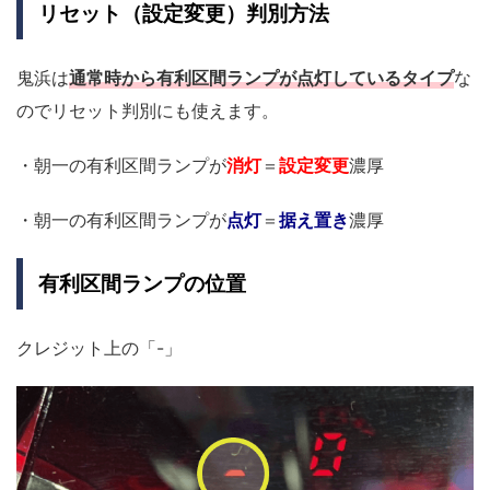
リセット（設定変更）判別方法
鬼浜は
通常時から有利区間ランプが点灯しているタイプ
な
のでリセット判別にも使えます。
・朝一の有利区間ランプが
消灯
＝
設定変更
濃厚
・朝一の有利区間ランプが
点灯
＝
据え置き
濃厚
有利区間ランプの位置
クレジット上の「-」