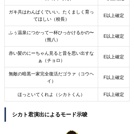
ガキ共はわんぱくでいい。たくましく育っ
E以上確定
てほしい（校長）
ふぅ温泉につかって一杯ひっかけるかの〜
E以上確定
（熊八）
赤い髪のにーちゃん見ると昔を思い出すな
E以上確定
ぁ（チョロ）
無敵の暗黒一家完全復活だゴラァ（コウヘ
F以上確定
イ）
ほっといてくれよ（シカトくん）
F以上確定
シカト君演出によるモード示唆