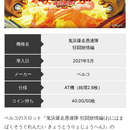
鬼浜爆走愚連隊
機種名
狂闘旅情編
導入日
2021年5月
メーカー
ベルコ
仕様
AT機（純増2.8枚）
コイン持ち
40.0G/50枚
ベルコのスロット『鬼浜爆走愚連隊 狂闘旅情編(おにはま
ばくそうぐれんたい きょうとうりょじょうへん)』の