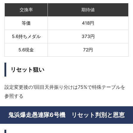
交換率
期待値
等価
418円
5.6持ちメダル
373円
5.6現金
72円
リセット狙い
設定変更後の1回目天井振り分けは75%で特殊テーブルを
参照する
鬼浜爆走愚連隊6号機 リセット判別と恩恵