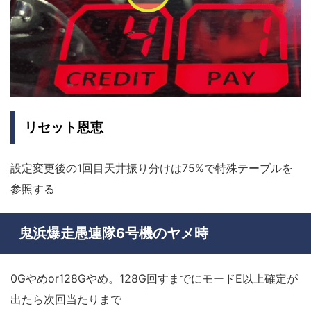
リセット恩恵
設定変更後の1回目天井振り分けは75%で特殊テーブルを
参照する
鬼浜爆走愚連隊6号機のヤメ時
0Gやめor128Gやめ。128G回すまでにモードE以上確定が
出たら次回当たりまで