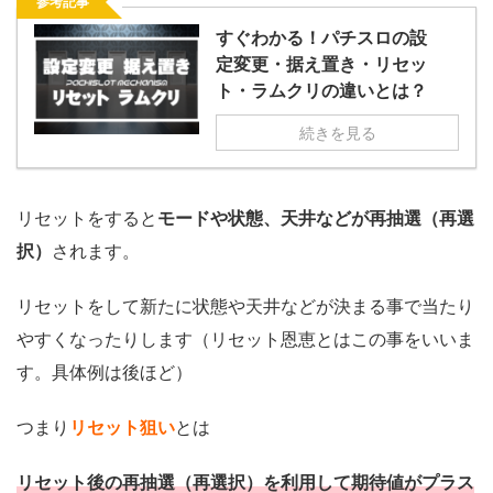
参考記事
すぐわかる！パチスロの設
定変更・据え置き・リセッ
ト・ラムクリの違いとは？
続きを見る
リセットをすると
モードや状態、天井などが再抽選（再選
択）
されます。
リセットをして新たに状態や天井などが決まる事で当たり
やすくなったりします（リセット恩恵とはこの事をいいま
す。具体例は後ほど）
つまり
リセット狙い
とは
リセット後の再抽選（再選択）を利用して期待値がプラス