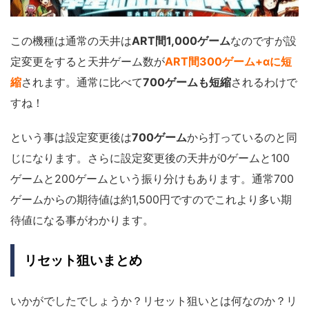
この機種は通常の天井は
ART間1,000ゲーム
なのですが設
定変更をすると天井ゲーム数が
ART間300ゲーム+αに短
縮
されます。通常に比べて
700ゲームも短縮
されるわけで
すね！
という事は設定変更後は
700ゲーム
から打っているのと同
じになります。さらに設定変更後の天井が0ゲームと100
ゲームと200ゲームという振り分けもあります。通常700
ゲームからの期待値は約1,500円ですのでこれより多い期
待値になる事がわかります。
リセット狙いまとめ
いかがでしたでしょうか？リセット狙いとは何なのか？リ