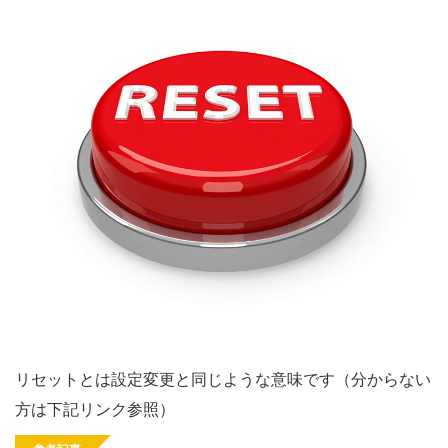
リセットとは設定変更と同じような意味です（分からない
方は下記リンク参照）