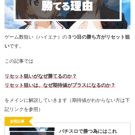
ゲーム数狙い（ハイエナ）の
３つ目の勝ち方がリセット狙
い
です。
この記事では
リセット狙いがなぜ勝てるのか？
リセット狙いは、なぜ期待値がプラスになるのか？
をメインに解説していきます（期待値がわからない方は下
記リンクを参照）
参照記事
パチスロで勝つ為にはこれ