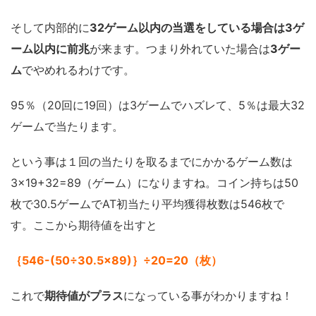
そして内部的に
32ゲーム以内の当選をしている場合は3ゲ
ーム以内に前兆
が来ます。つまり外れていた場合は
3ゲー
ム
でやめれるわけです。
95％（20回に19回）は3ゲームでハズレて、5％は最大32
ゲームで当たります。
という事は１回の当たりを取るまでにかかるゲーム数は
3×19+32=89（ゲーム）になりますね。コイン持ちは50
枚で30.5ゲームでAT初当たり平均獲得枚数は546枚で
す。ここから期待値を出すと
｛546-(50÷30.5×89)｝÷20=20（枚）
これで
期待値がプラス
になっている事がわかりますね！