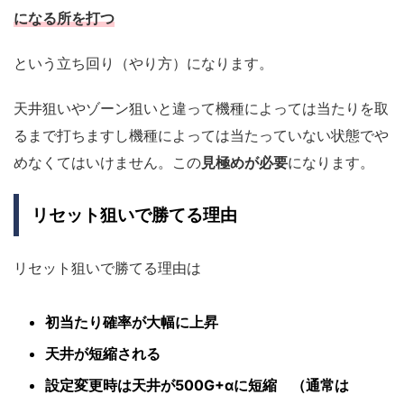
になる所を打つ
という立ち回り（やり方）になります。
天井狙いやゾーン狙いと違って機種によっては当たりを取
るまで打ちますし機種によっては当たっていない状態でや
めなくてはいけません。この
見極めが必要
になります。
リセット狙いで勝てる理由
リセット狙いで勝てる理由は
初当たり確率が大幅に上昇
天井が短縮される
設定変更時は天井が500G+αに短縮 （通常は