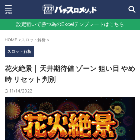
設定狙いで勝つ為のExcelテンプレートはこちら
HOME
>
スロット解析
>
スロット解析
花火絶景 │ 天井期待値 ゾーン 狙い目 やめ
時 リセット判別
11/14/2022