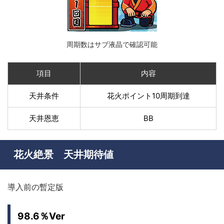
周期数はサブ液晶で確認可能
項目
内容
天井条件
花火ポイント10周期到達
天井恩恵
BB
花火絶景 天井期待値
導入前の暫定版
98.6％Ver