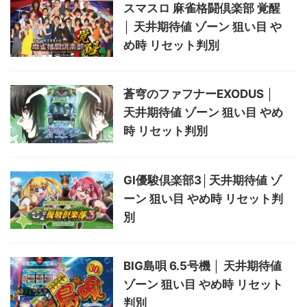
スマスロ 麻雀格闘倶楽部 覚醒
│ 天井期待値 ゾーン 狙い目 や
め時 リセット判別
蒼穹のファフナーEXODUS │
天井期待値 ゾーン 狙い目 やめ
時 リセット判別
GⅠ優駿倶楽部3│天井期待値 ゾ
ーン 狙い目 やめ時 リセット判
別
BIG島唄 6.5号機 │ 天井期待値
ゾーン 狙い目 やめ時 リセット
判別