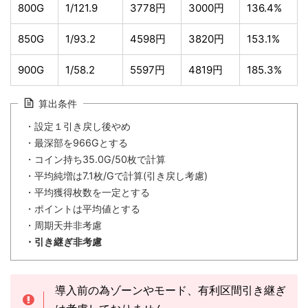
800G
1/121.9
3778円
3000円
136.4%
850G
1/93.2
4598円
3820円
153.1%
900G
1/58.2
5597円
4819円
185.3%
算出条件
・設定１引き戻し後やめ
・最深部を966Gとする
・コイン持ち35.0G/50枚で計算
・平均純増は7.1枚/Gで計算(引き戻し考慮)
・平均獲得枚数を一定とする
・ポイントは平均値とする
・周期天井非考慮
・引き継ぎ非考慮
導入前の為ゾーンやモード、有利区間引き継ぎ