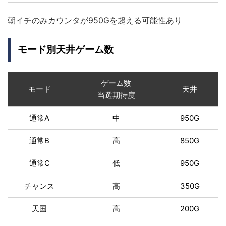
朝イチのみカウンタが950Gを超える可能性あり
モード別天井ゲーム数
ゲーム数
モード
天井
当選期待度
通常A
中
950G
通常B
高
850G
通常C
低
950G
チャンス
高
350G
天国
高
200G