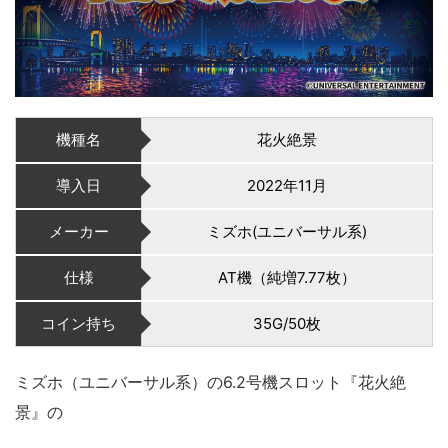
機種名
花火絶景
導入日
2022年11月
メーカー
ミズホ(ユニバーサル系)
仕様
AT機（純増7.77枚）
コイン持ち
35G/50枚
ミズホ（ユニバーサル系）の6.2号機スロット『花火絶
景』の