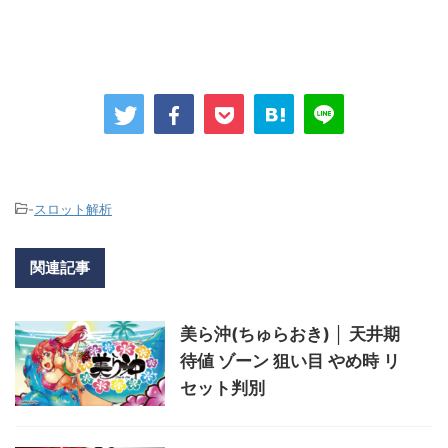
-
スロット解析
関連記事
美ら沖(ちゅらおき) │ 天井期
待値 ゾーン 狙い目 やめ時 リ
セット判別