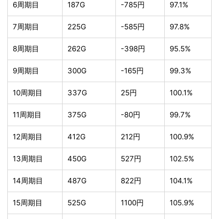
6周期目
187G
-785円
97.1%
7周期目
225G
-585円
97.8%
8周期目
262G
-398円
95.5%
9周期目
300G
-165円
99.3%
10周期目
337G
25円
100.1%
11周期目
375G
-80円
99.7%
12周期目
412G
212円
100.9%
13周期目
450G
527円
102.5%
14周期目
487G
822円
104.1%
15周期目
525G
1100円
105.9%