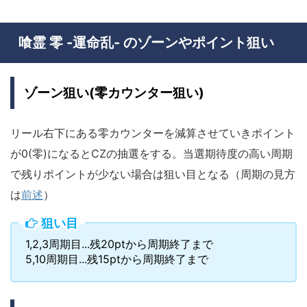
喰霊 零 -運命乱- のゾーンやポイント狙い
ゾーン狙い(零カウンター狙い)
リール右下にある零カウンターを減算させていきポイント
が0(零)になるとCZの抽選をする。当選期待度の高い周期
で残りポイントが少ない場合は狙い目となる（周期の見方
は
前述
）
狙い目
1,2,3周期目...残20ptから周期終了まで
5,10周期目...残15ptから周期終了まで