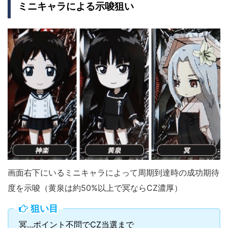
ミニキャラによる示唆狙い
画面右下にいるミニキャラによって周期到達時の成功期待
度を示唆（黄泉は約50%以上で冥ならCZ濃厚）
狙い目
冥...ポイント不問でCZ当選まで