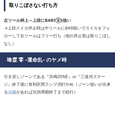
取りこぼさない打ち方
左リール枠上～上段にBAR(⑨)狙い
→上段スイカ停止時は中リールにBAR狙いでスイカをフォ
ローして右リールはフリー打ち（他の停止形は取りこぼし
なし）
喰霊 零 -運命乱- のヤメ時
引き戻しゾーンである『共鳴ZONE』or『三途河ステー
ジ』終了後に有利区間ランプ消灯やめ（ゾーン狙いが出来
る
示唆
があれば次回周期終了まで続行）