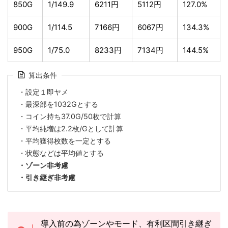
850G
1/149.9
6211円
5112円
127.0%
900G
1/114.5
7166円
6067円
134.3%
950G
1/75.0
8233円
7134円
144.5%
算出条件
・設定１即ヤメ
・最深部を1032Gとする
・コイン持ち37.0G/50枚で計算
・平均純増は2.2枚/Gとして計算
・平均獲得枚数を一定とする
・状態などは平均値とする
・ゾーン非考慮
・引き継ぎ非考慮
導入前の為ゾーンやモード、有利区間引き継ぎ