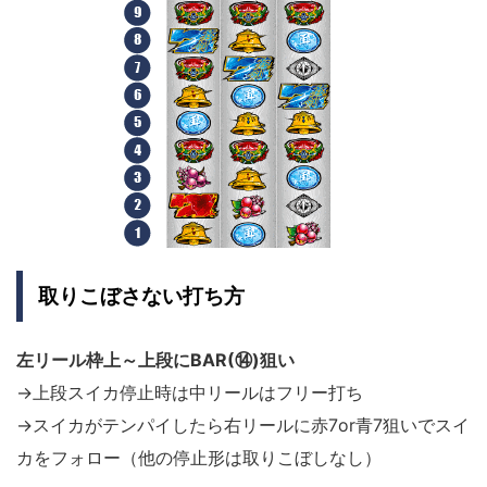
取りこぼさない打ち方
左リール枠上～上段にBAR(⑭)狙い
→上段スイカ停止時は中リールはフリー打ち
→スイカがテンパイしたら右リールに赤7or青7狙いでスイ
カをフォロー（他の停止形は取りこぼしなし）