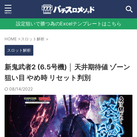
設定狙いで勝つ為のExcelテンプレートはこちら
HOME
>
スロット解析
>
スロット解析
新鬼武者2 (6.5号機) │ 天井期待値 ゾーン
狙い目 やめ時 リセット判別
08/14/2022