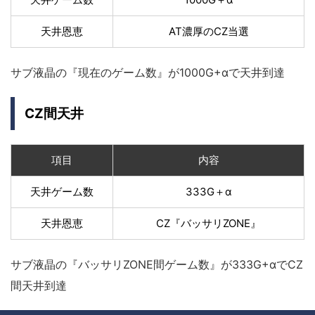
天井恩恵
AT濃厚のCZ当選
サブ液晶の『現在のゲーム数』が1000G+αで天井到達
CZ間天井
項目
内容
天井ゲーム数
333G＋α
天井恩恵
CZ『バッサリZONE』
サブ液晶の『バッサリZONE間ゲーム数』が333G+αでCZ
間天井到達