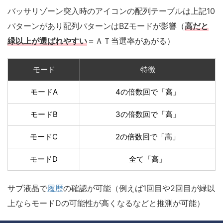
バッサリゾーン突入時のアイコンの配列テーブルは上記10
パターンがあり配列パターンはBZモードが影響（
高だと
緑以上が選ばれやすい
＝ＡＴ当選率があがる）
モード
特徴
モードA
4の倍数回で「高」
モードB
3の倍数回で「高」
モードC
2の倍数回で「高」
モードD
全て「高」
サブ液晶で
履歴
の確認が可能（例えば1回目や2回目が緑以
上ならモードDの可能性が高くなるなどと推測が可能）