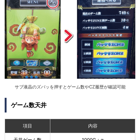
サブ液晶のズバッを押すとゲーム数やCZ履歴が確認可能
ゲーム数天井
項目
内容
天井ゲーム数
1000G＋α