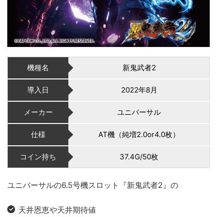
機種名
新鬼武者2
導入日
2022年8月
メーカー
ユニバーサル
仕様
AT機（純増2.0or4.0枚）
コイン持ち
37.4G/50枚
ユニバーサルの6.5号機スロット『新鬼武者2』の
天井恩恵や天井期待値