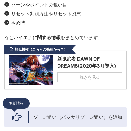
ゾーンやポイントの狙い目
リセット判別方法やリセット恩恵
やめ時
など
ハイエナに関する情報
をまとめています。
類似機種（こちらの機種かも？）
新鬼武者 DAWN OF
DREAMS(2020年3月導入)
続きを見る
更新情報
ゾーン狙い（バッサリゾーン狙い）を追加