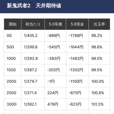
新鬼武者2 天井期待値
開始
初当たり
5.0等価
5.6現金
出玉率
0G
1/405.2
-689円
-1789円
98.2%
50G
1/399.8
-545円
-1644円
98.6%
100G
1/393.9
-383円
-1483円
99.0%
150G
1/387.2
-203円
-1302円
99.5%
200G
1/379.7
-1円
-1100円
100.0%
250G
1/371.4
224円
-875円
100.6%
300G
1/362.1
476円
-623円
101.3%