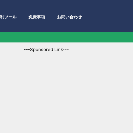
利ツール
免責事項
お問い合わせ
---Sponsored Link---