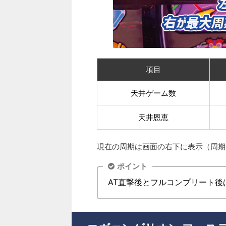
項目
天井ゲーム数
天井恩恵
現在の周期は画面の右下に表示（周期
ポイント
AT直撃後とフルコンプリート後