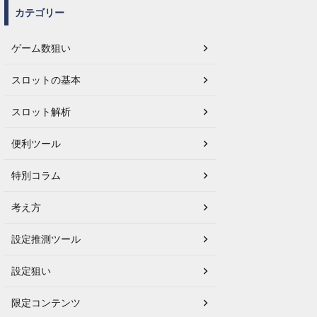
カテゴリー
ゲーム数狙い
スロットの基本
スロット解析
便利ツール
特別コラム
考え方
設定推測ツール
設定狙い
限定コンテンツ