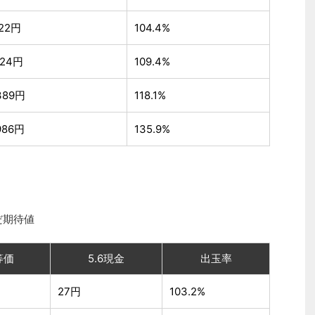
122円
104.4%
124円
109.4%
389円
118.1%
986円
135.9%
だ期待値
等価
5.6現金
出玉率
27円
103.2%