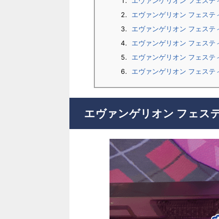
エヴァンゲリオン フェステ
エヴァンゲリオン フェステ
エヴァンゲリオン フェステ
エヴァンゲリオン フェステ
エヴァンゲリオン フェステ
エヴァンゲリオン フェステ
エヴァンゲリオン フェス