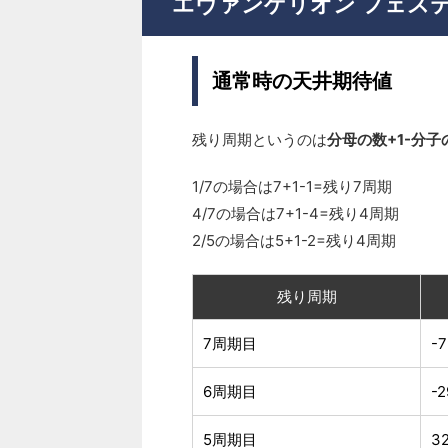
エヴァンゲリオン フェス
通常時の天井期待値
残り周期というのは
分母の数+1-分子
1/7の場合は7+1-1=残り7周期
4/7の場合は7+1-4=残り4周期
2/5の場合は5+1-2=残り4周期
残り周期
7周期目
-
6周期目
-
5周期目
3