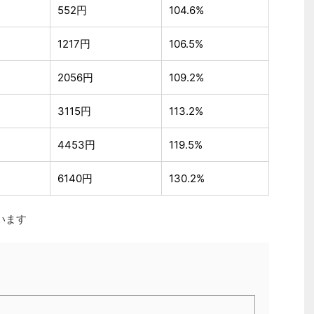
552円
104.6%
1217円
106.5%
2056円
109.2%
3115円
113.2%
4453円
119.5%
6140円
130.2%
います