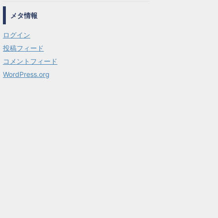
メタ情報
ログイン
投稿フィード
コメントフィード
WordPress.org